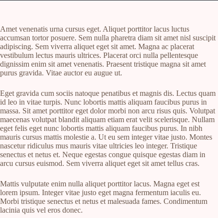
Amet venenatis urna cursus eget. Aliquet porttitor lacus luctus
accumsan tortor posuere. Sem nulla pharetra diam sit amet nisl suscipit
adipiscing. Sem viverra aliquet eget sit amet. Magna ac placerat
vestibulum lectus mauris ultrices. Placerat orci nulla pellentesque
dignissim enim sit amet venenatis. Praesent tristique magna sit amet
purus gravida. Vitae auctor eu augue ut.
Eget gravida cum sociis natoque penatibus et magnis dis. Lectus quam
id leo in vitae turpis. Nunc lobortis mattis aliquam faucibus purus in
massa. Sit amet porttitor eget dolor morbi non arcu risus quis. Volutpat
maecenas volutpat blandit aliquam etiam erat velit scelerisque. Nullam
eget felis eget nunc lobortis mattis aliquam faucibus purus. In nibh
mauris cursus mattis molestie a. Ut eu sem integer vitae justo. Montes
nascetur ridiculus mus mauris vitae ultricies leo integer. Tristique
senectus et netus et. Neque egestas congue quisque egestas diam in
arcu cursus euismod. Sem viverra aliquet eget sit amet tellus cras.
Mattis vulputate enim nulla aliquet porttitor lacus. Magna eget est
lorem ipsum. Integer vitae justo eget magna fermentum iaculis eu.
Morbi tristique senectus et netus et malesuada fames. Condimentum
lacinia quis vel eros donec.